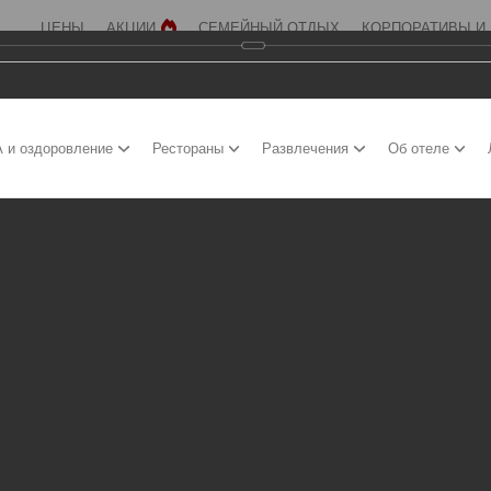
ЦЕНЫ
АКЦИИ
СЕМЕЙНЫЙ ОТДЫХ
КОРПОРАТИВЫ И
 и оздоровление
Рестораны
Развлечения
Об отеле