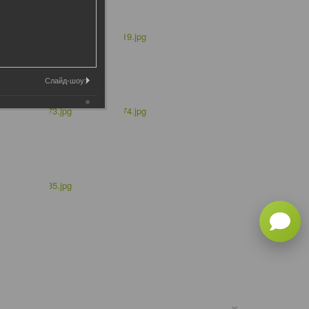
Слайд-шоу:
×