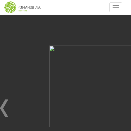
Навигац
33
из
86
Масленица 2015
22.02.2015