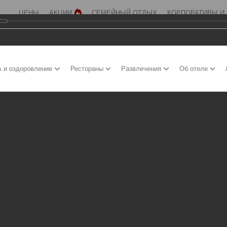
ЦЕНЫ
АКЦИИ
СЕМЕЙНЫЙ ОТДЫХ
КОРПОРАТИВЫ И
 и оздоровление
Рестораны
Развлечения
Об отеле