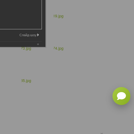
Слайд-шоу:
×