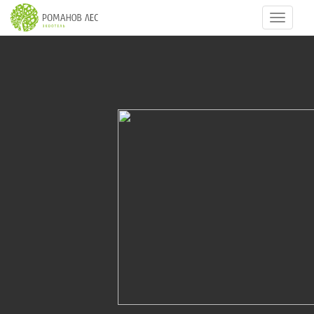
Навигац
25
из
86
Масленица 2015
22.02.2015