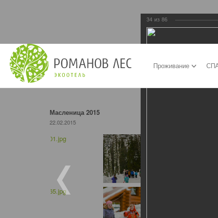
34
из
86
Проживание
СПА
Масленица 2015
22.02.2015