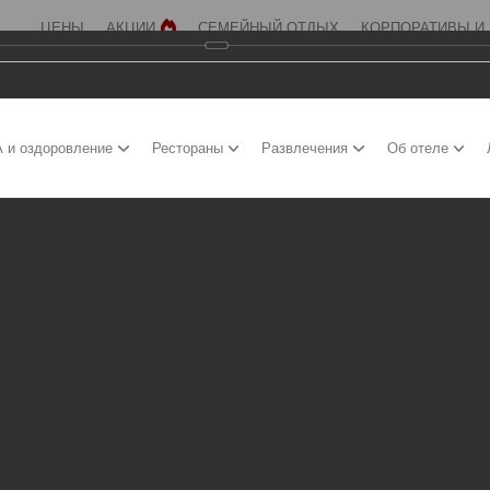
ЦЕНЫ
АКЦИИ
СЕМЕЙНЫЙ ОТДЫХ
КОРПОРАТИВЫ И
 и оздоровление
Рестораны
Развлечения
Об отеле