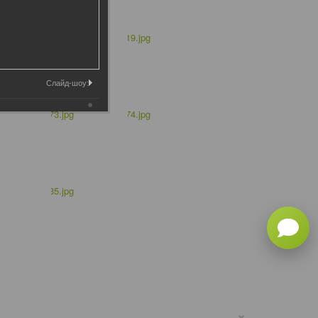
Слайд-шоу:
×