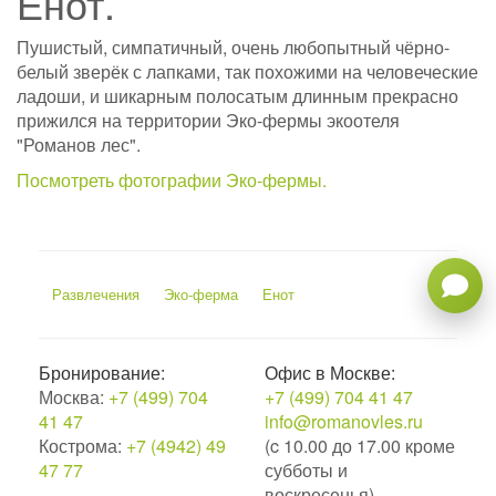
Енот.
Пушистый, симпатичный, очень любопытный чёрно-
белый зверёк с лапками, так похожими на человеческие
ладоши, и шикарным полосатым длинным прекрасно
прижился на территории Эко-фермы экоотеля
"Романов лес".
Посмотреть фотографии Эко-фермы.
Развлечения
Эко-ферма
Енот
Бронирование:
Офис в Москве:
Москва:
+7 (499) 704
+7 (499) 704 41 47
41 47
info@romanovles.ru
Кострома:
+7 (4942) 49
(c 10.00 до 17.00 кроме
47 77
субботы и
воскресенья)