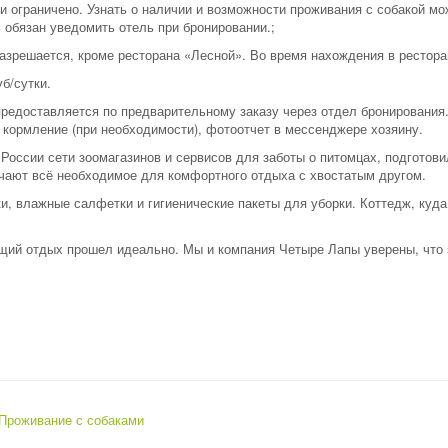
и ограничено. Узнать о наличии и возможности проживания с собакой м
ь обязан уведомить отель при бронировании.;
азрешается, кроме ресторана «Лесной». Во время нахождения в ресторан
б/сутки.
редоставляется по предварительному заказу через отдел бронирования.
 кормление (при необходимости), фотоотчет в мессенджере хозяину.
оссии сети зоомагазинов и сервисов для заботы о питомцах, подготови
чают всё необходимое для комфортного отдыха с хвостатым другом.
ки, влажные салфетки и гигиенические пакеты для уборки. Коттедж, куд
щий отдых прошел идеально. Мы и компания Четыре Лапы уверены, что 
Проживание с собаками