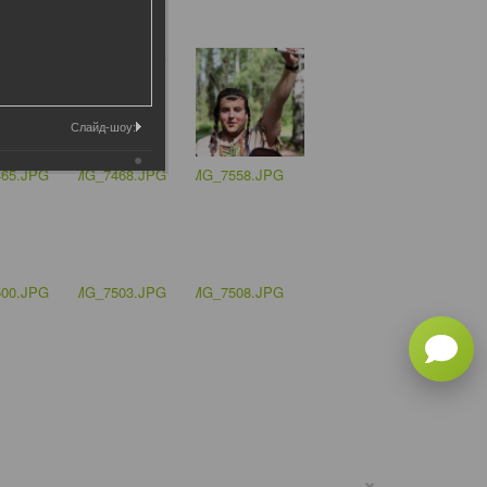
Слайд-шоу:
×