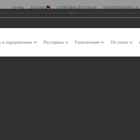
ЦЕНЫ
АКЦИИ
СЕМЕЙНЫЙ ОТДЫХ
КОРПОРАТИВЫ И
 и оздоровление
Рестораны
Развлечения
Об отеле