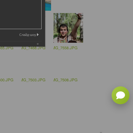
Слайд-шоу:
×