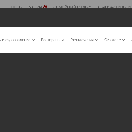
ЦЕНЫ
АКЦИИ
СЕМЕЙНЫЙ ОТДЫХ
КОРПОРАТИВЫ И
 и оздоровление
Рестораны
Развлечения
Об отеле