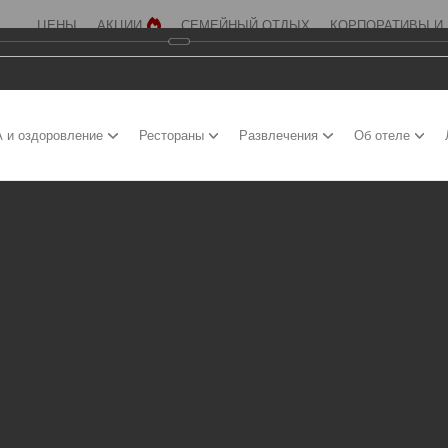
ЦЕНЫ
АКЦИИ
СЕМЕЙНЫЙ ОТДЫХ
КОРПОРАТИВЫ И
 и оздоровление
Рестораны
Развлечения
Об отеле