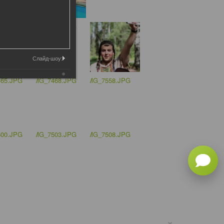
Слайд-шоу:
×