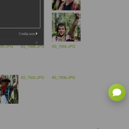
Слайд-шоу:
×