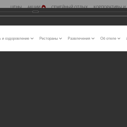
ЦЕНЫ
АКЦИИ
СЕМЕЙНЫЙ ОТДЫХ
КОРПОРАТИВЫ И
 и оздоровление
Рестораны
Развлечения
Об отеле