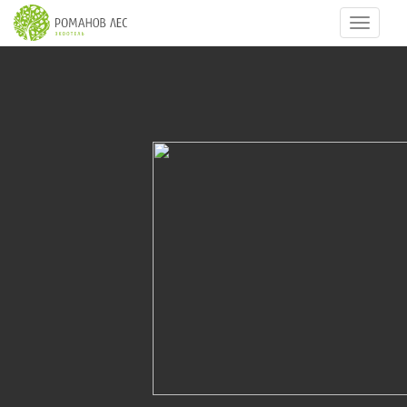
Навигац
10
из
11
РЕСТОРАН ЗОЛОТОЙ / ZOLOTOY (GOLDEN)
RESTAURANT
20.01.2012
Ресторан