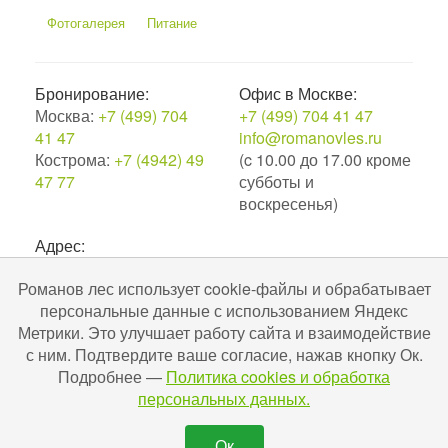
Фотогалерея
Питание
Бронирование:
Офис в Москве:
Москва:
+7 (499) 704
+7 (499) 704 41 47
41 47
info@romanovles.ru
Кострома:
+7 (4942) 49
(c 10.00 до 17.00 кроме
47 77
субботы и
воскресенья)
Адрес:
156539, Костромская область, Костромской район,
Романов лес использует cookie-файлы и обрабатывает
поселок Лунево, д. 50.
персональные данные с использованием Яндекс
2010–2026. Экоотель Романов лес.
Метрики. Это улучшает работу сайта и взаимодействие
№С442024004256 в ЕРОК в сфере туристской
с ним. Подтвердите ваше согласие, нажав кнопку Ок.
индустрии. Разработка и поддержка
Uru-ru.ru
Подробнее —
Политика cookies и обработка
персональных данных.
Ок