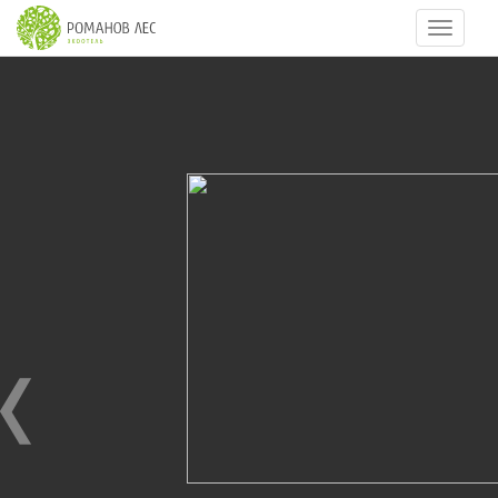
Навигац
8
из
11
РЕСТОРАН ЗОЛОТОЙ / ZOLOTOY (GOLDEN)
RESTAURANT
20.01.2012
Ресторан