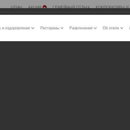
ЦЕНЫ
АКЦИИ
СЕМЕЙНЫЙ ОТДЫХ
КОРПОРАТИВЫ И
 и оздоровление
Рестораны
Развлечения
Об отеле
RANT