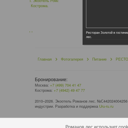
‹
›
Ресторан Золотой в гостини
лес.
Главная
Фотогалерея
Питание
РЕСТО
Бронирование:
Москва:
+7 (499) 704 41 47
Кострома:
+7 (4942) 49 47 77
2010–2026. Экоотель Романов лес. №С442024004256
индустрии. Разработка и поддержка
Uru-ru.ru
Романов лес использует coo