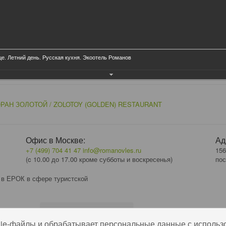
це. Летний день. Русская кухня. Экоотель Романов
РАН ЗОЛОТОЙ / ZOLOTOY (GOLDEN) RESTAURANT
Офис в Москве:
Ад
+7 (499) 704 41 47
info@romanovles.ru
156
(c 10.00 до 17.00 кроме субботы и воскресенья)
пос
 в ЕРОК в сфере туристской
kie-файлы и обрабатывает персональные данные с использ