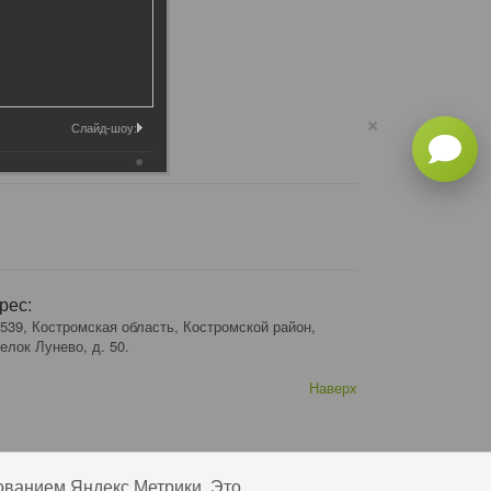
×
Слайд-шоу:
рес:
539, Костромская область, Костромской район,
елок Лунево, д. 50.
Наверх
ованием Яндекс Метрики. Это