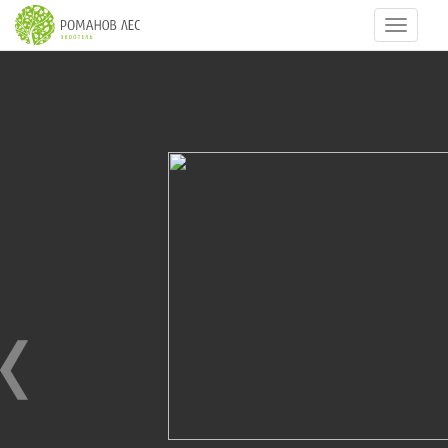
Навигац
42
из
70
НОВЫЙ ГОД 2015
01.01.2015