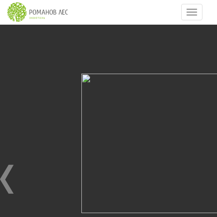
Навигац
4
из
70
НОВЫЙ ГОД 2015
01.01.2015