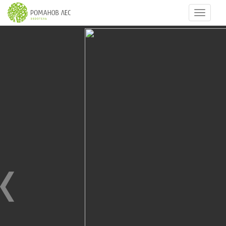
Навигац
21
из
70
НОВЫЙ ГОД 2015
01.01.2015