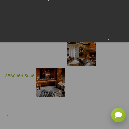
×
‹
›