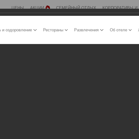
ЦЕНЫ
АКЦИИ
СЕМЕЙНЫЙ ОТДЫХ
КОРПОРАТИВЫ И
 и оздоровление
Рестораны
Развлечения
Об отеле