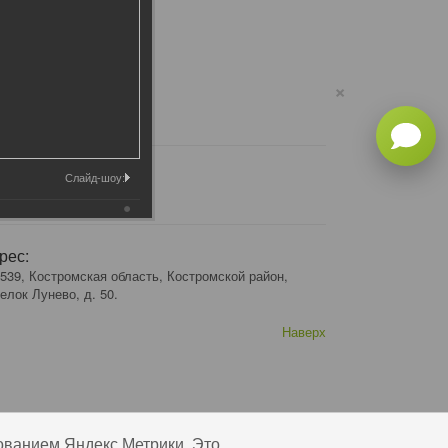
×
Слайд-шоу:
рес:
539, Костромская область, Костромской район,
елок Лунево, д. 50.
Наверх
ованием Яндекс Метрики. Это