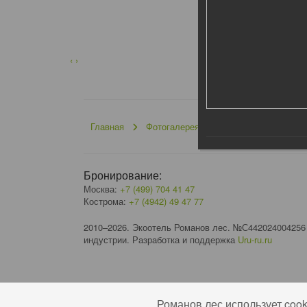
‹
›
Главная
Фотогалерея
Проживание
КО
Бронирование:
Москва:
+7 (499) 704 41 47
Кострома:
+7 (4942) 49 47 77
2010–2026. Экоотель Романов лес. №С442024004256
индустрии. Разработка и поддержка
Uru-ru.ru
Романов лес использует coo