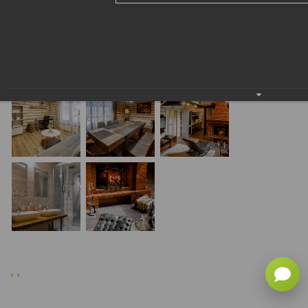
×
‹
›