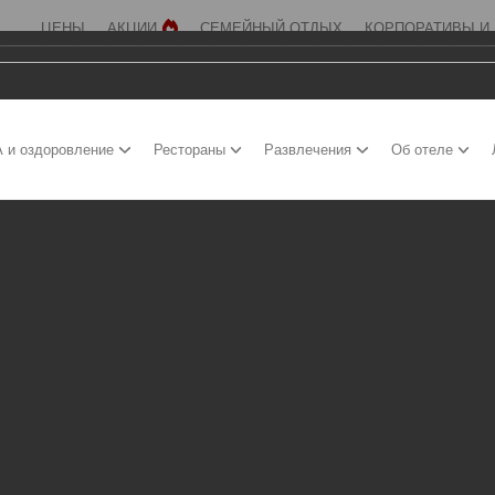
ЦЕНЫ
АКЦИИ
СЕМЕЙНЫЙ ОТДЫХ
КОРПОРАТИВЫ И
 и оздоровление
Рестораны
Развлечения
Об отеле