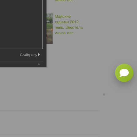
Слайд-шоу:
×