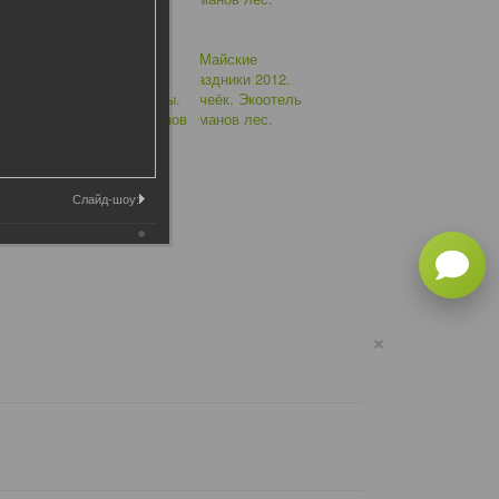
Слайд-шоу:
×