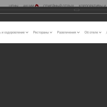
ЦЕНЫ
АКЦИИ
СЕМЕЙНЫЙ ОТДЫХ
КОРПОРАТИВЫ И
 и оздоровление
Рестораны
Развлечения
Об отеле