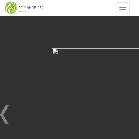
Навигац
28
из
64
Рождество 2017
11.01.2017
Рождество 2017 год