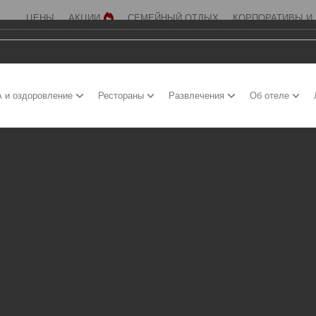
ЦЕНЫ
АКЦИИ
СЕМЕЙНЫЙ ОТДЫХ
КОРПОРАТИВЫ И
 и оздоровление
Рестораны
Развлечения
Об отеле