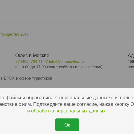
Рождество 2017
Офис в Москве:
Ад
+7 (499) 704 41 47
info@romanovles.ru
156
(c 10.00 до 17.00 кроме субботы и воскресенья)
пос
 в ЕРОК в сфере туристской
kie-файлы и обрабатывает персональные данные с использ
ействие с ним. Подтвердите ваше согласие, нажав кнопку
и обработка персональных данных.
Ок