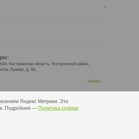
×
рес:
539, Костромская область, Костромской район,
елок Лунево, д. 50.
Наверх
ованием Яндекс Метрики. Это
 Ок. Подробнее —
Политика cookies