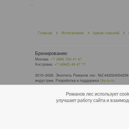
‹
›
Главная
Фотогалерея
Архив событий
Бронирование:
Москва:
+7 (499) 704 41 47
Кострома:
+7 (4942) 49 47 77
2010–2026. Экоотель Романов лес. №С442024004256
индустрии. Разработка и поддержка
Uru-ru.ru
Романов лес использует coo
улучшает работу сайта и взаимод