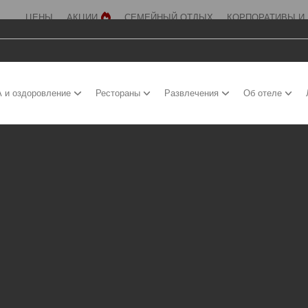
ЦЕНЫ
АКЦИИ
СЕМЕЙНЫЙ ОТДЫХ
КОРПОРАТИВЫ И
 и оздоровление
Рестораны
Развлечения
Об отеле