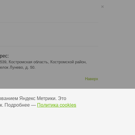
×
рес:
539, Костромская область, Костромской район,
елок Лунево, д. 50.
Наверх
ованием Яндекс Метрики. Это
 Ок. Подробнее —
Политика cookies