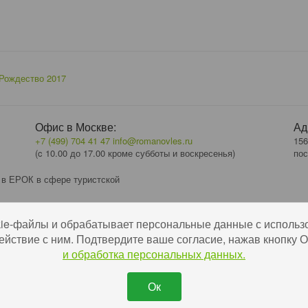
Рождество 2017
Офис в Москве:
Ад
+7 (499) 704 41 47
info@romanovles.ru
156
(c 10.00 до 17.00 кроме субботы и воскресенья)
пос
 в ЕРОК в сфере туристской
kie-файлы и обрабатывает персональные данные с использ
ействие с ним. Подтвердите ваше согласие, нажав кнопку
и обработка персональных данных.
Ок