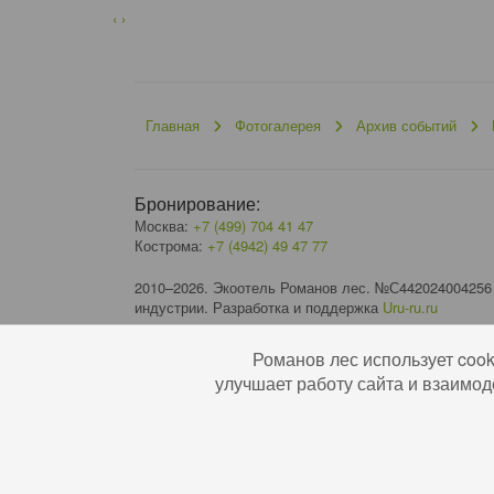
‹
›
Главная
Фотогалерея
Архив событий
Бронирование:
Москва:
+7 (499) 704 41 47
Кострома:
+7 (4942) 49 47 77
2010–2026. Экоотель Романов лес. №С442024004256
индустрии. Разработка и поддержка
Uru-ru.ru
Романов лес использует coo
улучшает работу сайта и взаимод