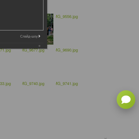
Слайд-шоу:
×