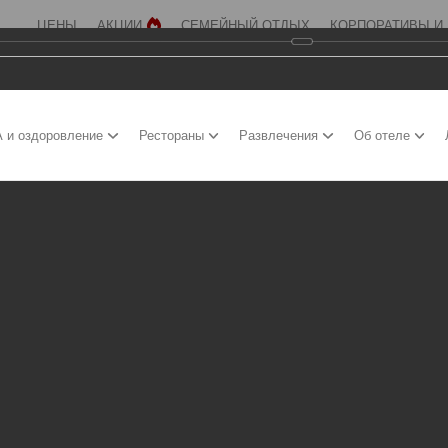
ЦЕНЫ
АКЦИИ
СЕМЕЙНЫЙ ОТДЫХ
КОРПОРАТИВЫ И
 и оздоровление
Рестораны
Развлечения
Об отеле