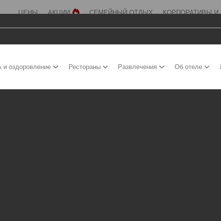
ЦЕНЫ
АКЦИИ
СЕМЕЙНЫЙ ОТДЫХ
КОРПОРАТИВЫ И
 и оздоровление
Рестораны
Развлечения
Об отеле