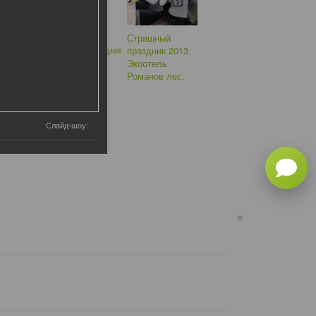
Слайд-шоу:
×