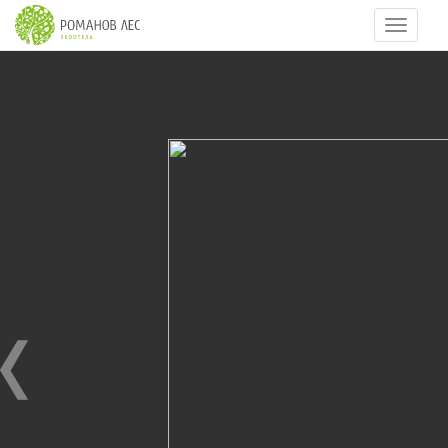
Навигац
11
из
37
HALLOWEEN 2013
07.11.2013