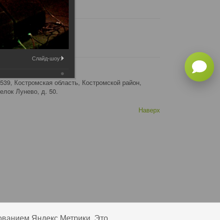
Слайд-шоу:
рес:
539, Костромская область, Костромской район,
елок Лунево, д. 50.
Наверх
ованием Яндекс Метрики. Это