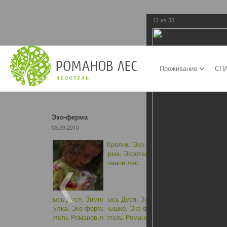
12
из
33
Проживание
СПА
Эко-ферма
03.09.2010