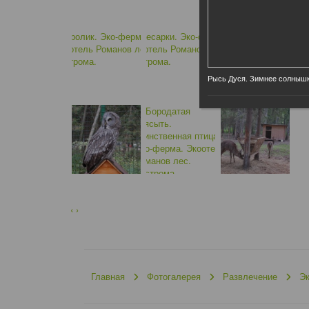
Рысь Дуся. Зимнее солнышк
‹
›
Главная
Фотогалерея
Развлечение
Э