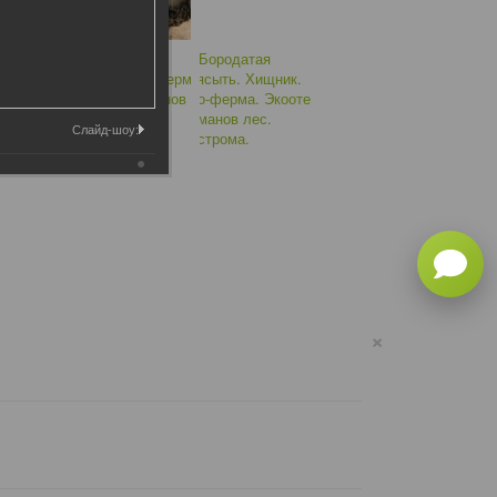
Слайд-шоу:
×