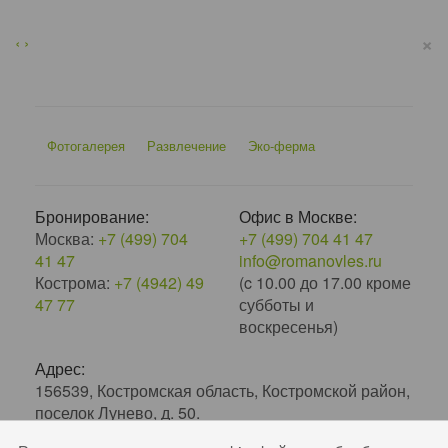
×
‹
›
Фотогалерея
Развлечение
Эко-ферма
Бронирование:
Офис в Москве:
Москва:
+7 (499) 704
+7 (499) 704 41 47
41 47
info@romanovles.ru
Кострома:
+7 (4942) 49
(c 10.00 до 17.00 кроме
47 77
субботы и
воскресенья)
Адрес:
156539, Костромская область, Костромской район,
поселок Лунево, д. 50.