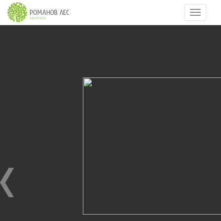
Навигац
8
из
33
Эко-ферма
03.09.2010