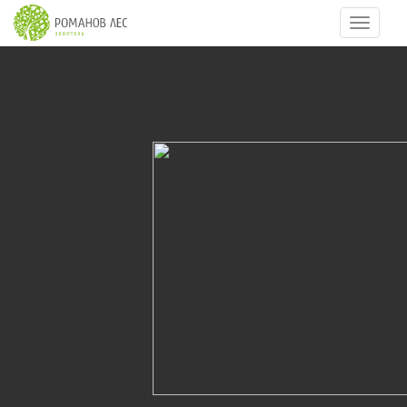
Навигац
6
из
14
РЕСТОРАН РОМАНОВСКИЙ / ROMANOVSKY
RESTAURANT
25.07.2010
Ресторан Романовский в экоотеле Романов лес.
Семейный ресторан.