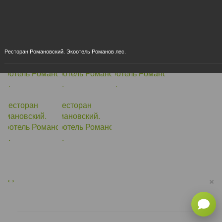
Ресторан Романовский. Экоотель Романов лес.
×
‹
›