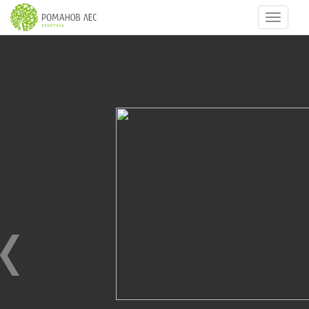
Навигац
20
из
95
Новый год 2017.
01.01.2017
Встречаем Новый год 2017.