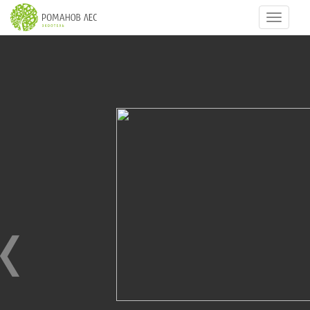
Навигац
12
из
95
Новый год 2017.
01.01.2017
Встречаем Новый год 2017.