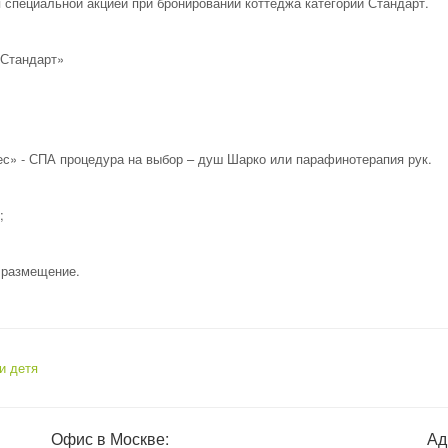
 специальной акцией при бронировании коттеджа категории Стандарт.
«Стандарт»
с» - СПА процедура на выбор – душ Шарко или парафинотерапия рук.
;
 размещение.
и детя
Офис в Москве:
Ад