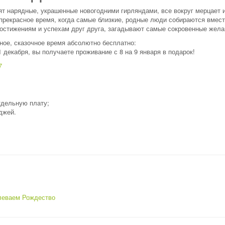
ят нарядные, украшенные новогодними гирляндами, все вокруг мерцает 
прекрасное время, когда самые близкие, родные люди собираются вмес
достижениям и успехам друг друга, загадывают самые сокровенные жела
ое, сказочное время абсолютно бесплатно:
1 декабря, вы получаете проживание с 8 на 9 января в подарок!
7
тдельную плату;
джей.
леваем Рождество