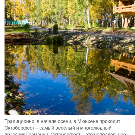
Традиционно, в начале осени, в Мюнхене проходит
Октоберфест – самый весёлый и многолюдный
праздник Германии. Октоберфест – это неподдельное