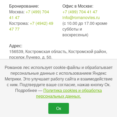
Бронирование:
Офис в Москве:
Москва:
+7 (499) 704
+7 (499) 704 41 47
41 47
info@romanovles.ru
Кострома:
+7 (4942) 49
(c 10.00 до 17.00 кроме
47 77
субботы и
воскресенья)
Адрес:
156539, Костромская область, Костромской район,
поселок Лунево, д. 50.
Романов лес использует cookie-файлы и обрабатывает
2010–2026. Экоотель Романов лес.
персональные данные с использованием Яндекс
№С442024004256 в ЕРОК в сфере туристской
Метрики. Это улучшает работу сайта и взаимодействие
индустрии. Разработка и поддержка
Uru-ru.ru
с ним. Подтвердите ваше согласие, нажав кнопку Ок.
Подробнее —
Политика cookies и обработка
персональных данных.
Ок