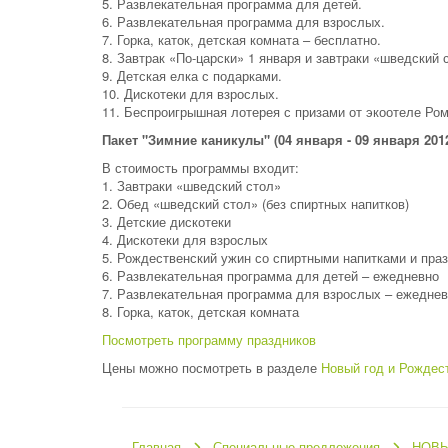
5. Развлекательная программа для детей.
6. Развлекательная программа для взрослых.
7. Горка, каток, детская комната – бесплатно.
8. Завтрак «По-царски» 1 января и завтраки «шведский с
9. Детская елка с подарками.
10. Дискотеки для взрослых.
11. Беспроигрышная лотерея с призами от экоотеле Ром
Пакет "Зимние каникулы" (04 января - 09 января 2012 
В стоимость программы входит:
1. Завтраки «шведский стол»
2. Обед «шведский стол» (без спиртных напитков)
3. Детские дискотеки
4. Дискотеки для взрослых
5. Рождественский ужин со спиртными напитками и пра
6. Развлекательная программа для детей – ежедневно
7. Развлекательная программа для взрослых – ежедне
8. Горка, каток, детская комната
Посмотреть программу праздников
Цены можно посмотреть в разделе
Новый год и Рождес
Главная
Специальные предложения
НОВЫ