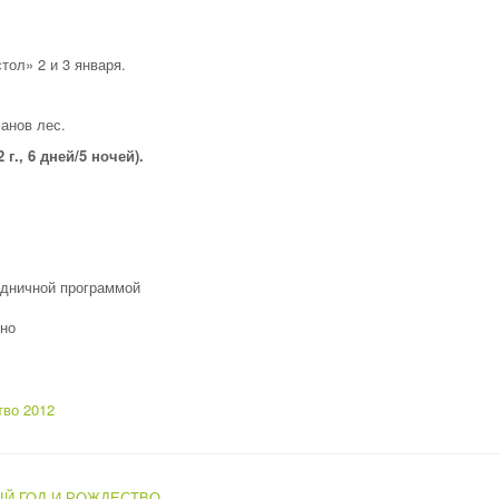
тол» 2 и 3 января.
анов лес.
г., 6 дней/5 ночей).
здничной программой
вно
тво 2012
Й ГОД И РОЖДЕСТВО