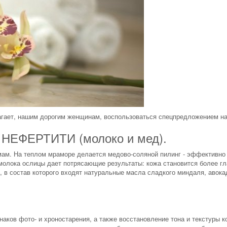
лагает, нашим дорогим женщинам, воспользоваться спецпредложением на
ФЕРТИТИ (молоко и мед).
мам. На теплом мраморе делается медово-соляной пилинг - эффективн
молока ослицы дает потрясающие результаты: кожа становится более г
 в состав которого входят натуральные масла сладкого миндаля, авока
аков фото- и хроностарения, а также восстановление тона и текстуры 