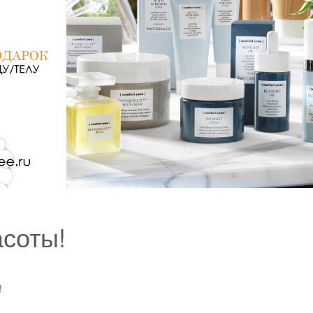
асоты!
!