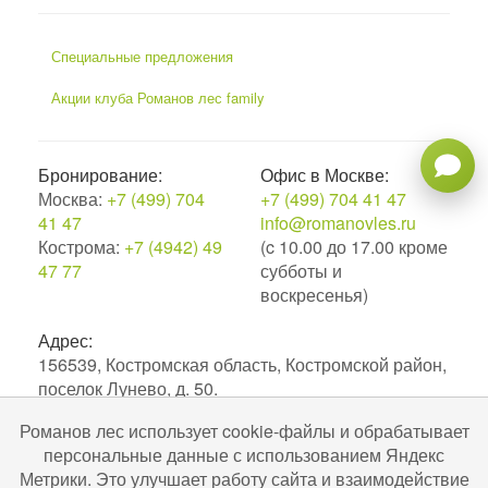
Специальные предложения
Акции клуба Романов лес family
Бронирование:
Офис в Москве:
Москва:
+7 (499) 704
+7 (499) 704 41 47
41 47
info@romanovles.ru
Кострома:
+7 (4942) 49
(c 10.00 до 17.00 кроме
47 77
субботы и
воскресенья)
Адрес:
156539, Костромская область, Костромской район,
поселок Лунево, д. 50.
Романов лес использует cookie-файлы и обрабатывает
2010–2026. Экоотель Романов лес.
персональные данные с использованием Яндекс
№С442024004256 в ЕРОК в сфере туристской
Метрики. Это улучшает работу сайта и взаимодействие
индустрии. Разработка и поддержка
Uru-ru.ru