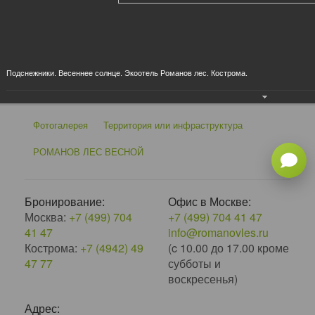
×
‹
›
Подснежники. Весеннее солнце. Экоотель Романов лес. Кострома.
Фотогалерея
Территория или инфраструктура
РОМАНОВ ЛЕС ВЕСНОЙ
Бронирование:
Офис в Москве:
Москва:
+7 (499) 704
+7 (499) 704 41 47
41 47
info@romanovles.ru
Кострома:
+7 (4942) 49
(c 10.00 до 17.00 кроме
47 77
субботы и
воскресенья)
Адрес: