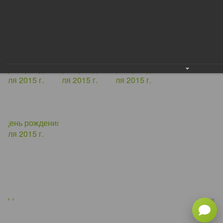
×
‹
›