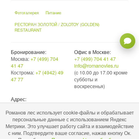
Фотогалерея
Питание
РЕСТОРАН ЗОЛОТОЙ / ZOLOTOY (GOLDEN)
RESTAURANT
Бронирование:
Офис в Москве:
Москва:
+7 (499) 704
+7 (499) 704 41 47
41 47
info@romanovles.ru
Кострома:
+7 (4942) 49
(c 10.00 до 17.00 кроме
47 77
субботы и
воскресенья)
Адрес:
156539, Костромская область, Костромской район,
Романов лес использует cookie-файлы и обрабатывает
поселок Лунево, д. 50.
персональные данные с использованием Яндекс
2010–2026. Экоотель Романов лес.
Метрики. Это улучшает работу сайта и взаимодействие
№С442024004256 в ЕРОК в сфере туристской
с ним. Подтвердите ваше согласие, нажав кнопку Ок.