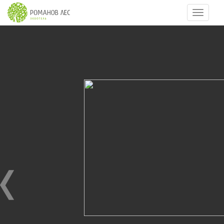
Навигац
7
из
18
КОТТЕДЖ КОМФОРТ
25.07.2010