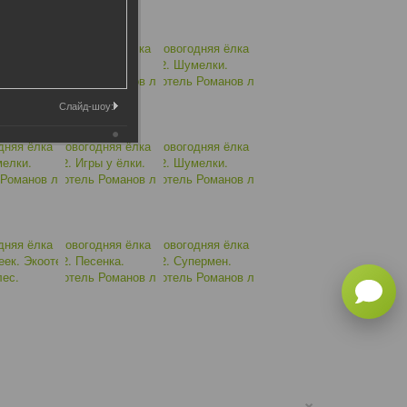
Слайд-шоу:
×