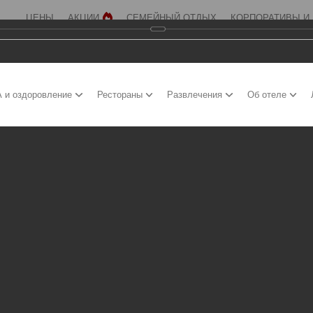
ЦЕНЫ
АКЦИИ
СЕМЕЙНЫЙ ОТДЫХ
КОРПОРАТИВЫ И
 и оздоровление
Рестораны
Развлечения
Об отеле