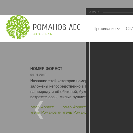
3
из
9
Проживание
СПА
НОМЕР ФОРЕСТ
04.01.2012
Название этой категории номеров - Форест, говорит сам
заложены непосредственно в пространство номера. Мебе
на природу и её обителей, буквально, в каждый уголок
встретят: совы, милые пушистые животные, золотые сво