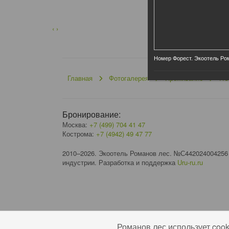
‹
›
Номер Форест. Экоотель Ро
Главная
Фотогалерея
Проживание
НО
Бронирование:
Москва:
+7 (499) 704 41 47
Кострома:
+7 (4942) 49 47 77
2010–2026. Экоотель Романов лес. №С442024004256
индустрии. Разработка и поддержка
Uru-ru.ru
Романов лес использует coo