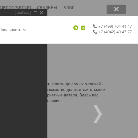
 МЕРОПРИЯТИЯ
СВАДЬБЫ
БЛОГ
слайдер
+7 (499) 704 41 47
Лояльность
+7 (4942) 49 47 77
одного равновесия во всём, вплоть до самых мелочей -
это название. Мы внесли множество деликатных отсылок
для себя новые и новые приятные детали. Здесь вас
аш взор на всё это великолепие.