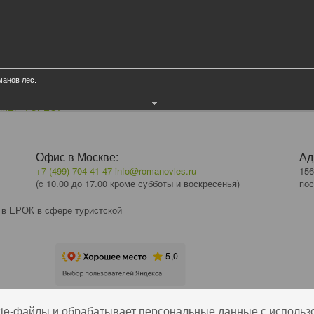
манов лес.
МЕР ФОРЕСТ
Офис в Москве:
Ад
+7 (499) 704 41 47
info@romanovles.ru
156
(c 10.00 до 17.00 кроме субботы и воскресенья)
пос
 в ЕРОК в сфере туристской
kie-файлы и обрабатывает персональные данные с использ