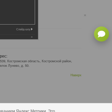
×
Слайд-шоу:
рес:
539, Костромская область, Костромской район,
елок Лунево, д. 50.
Наверх
ованием Яндекс Метрики. Это