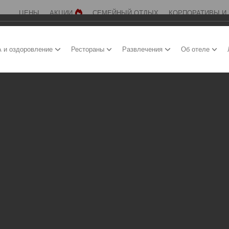
ЦЕНЫ
АКЦИИ
СЕМЕЙНЫЙ ОТДЫХ
КОРПОРАТИВЫ И
 и оздоровление
Рестораны
Развлечения
Об отеле
о за себя. Красота нашего дивного края, его обитателей и эстетика прир
ль и изысканные акценты - далеко не всё, что даёт ему право носить 
, дабы самые внимательные гости могли искать или случайно открывать 
им великолепием жуки, а птичье трио, буквально, пригласит и осветит в