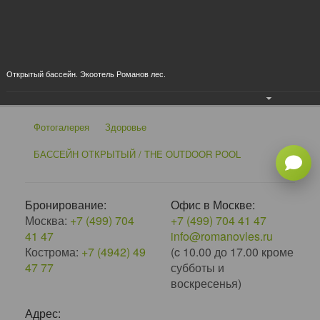
×
‹
›
Открытый бассейн. Экоотель Романов лес.
Фотогалерея
Здоровье
БАССЕЙН ОТКРЫТЫЙ / THE OUTDOOR POOL
Бронирование:
Офис в Москве:
Москва:
+7 (499) 704
+7 (499) 704 41 47
41 47
info@romanovles.ru
Кострома:
+7 (4942) 49
(c 10.00 до 17.00 кроме
47 77
субботы и
воскресенья)
Адрес: