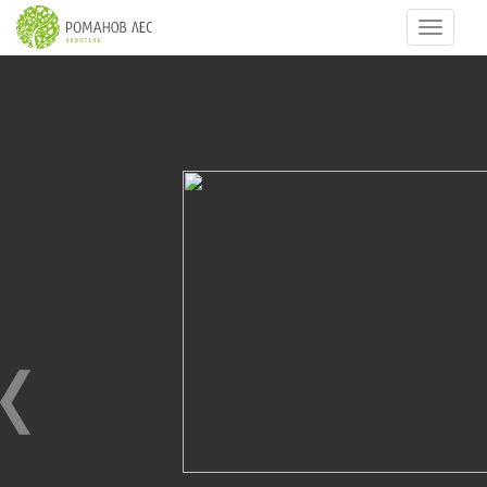
Навигац
6
из
8
БАССЕЙН ОТКРЫТЫЙ / THE OUTDOOR POOL
30.06.2011